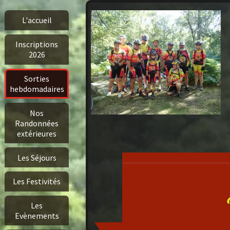
L'accueil
Inscriptions
2026
Sorties
hebdomadaires
Nos
Randonnées
extérieures
Les Séjours
Les Festivités
Les
Evènements