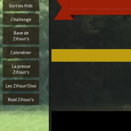
Sorties Kids
Challenge
Bave de
Zifoun's
Calendrier
La presse
Zifoun's
Les Zifoun'Oise
Raid Zifoun's