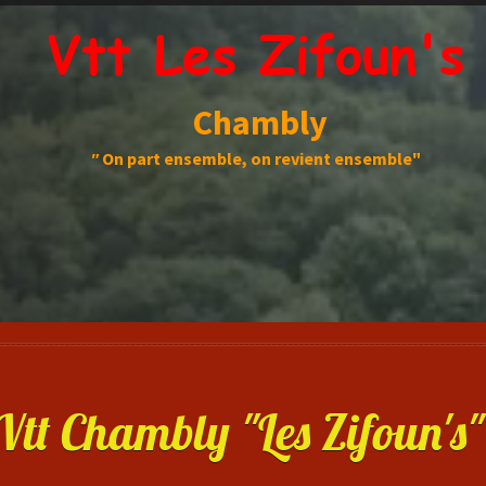
Vtt Les Zifoun's
Chambly
"
On part ensemble, on revient ensemble"
Vtt Chambly "Les Zifoun's"