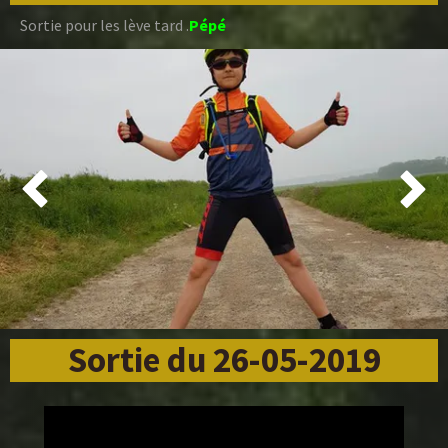
Sortie pour les lève tard .
Pépé


Sortie du 26-05-2019