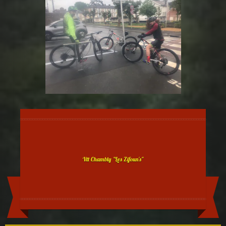
Vtt Chambly "Les Zifoun's"