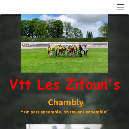
Vtt Les Zifoun's
Chambly
"
On part ensemble, on revient ensemble"