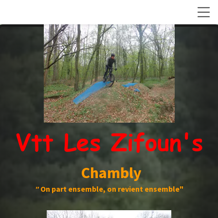
Vtt Les Zifoun's
Chambly
"
On part ensemble, on revient ensemble"