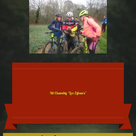
Vtt Chambly "Les Zifoun's"