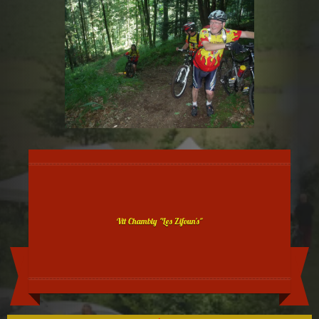
Vtt Chambly "Les Zifoun's"