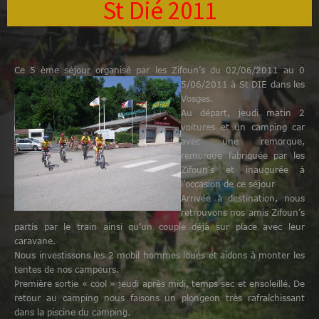
St Dié 2011
Ce 5 ème séjour organisé par les Zifoun’s du 02/06/2011 au 0
5/06/2011 à St DIE dans les
Vosges.
Au départ, jeudi matin 2
voitures et un camping car
avec une remorque,
remorque fabriquée par les
Zifoun’s et inaugurée à
l’occasion de ce séjour
Arrivée à destination, nous
retrouvons nos amis Zifoun’s
partis par le train ainsi qu’un couple déjà sur place avec leur
caravane.
Nous investissons les 2 mobil hommes loués et aidons à monter les
tentes de nos campeurs.
Première sortie « cool » jeudi après midi, temps sec et ensoleillé. De
retour au camping nous faisons un plongeon très rafraîchissant
dans la piscine du camping.