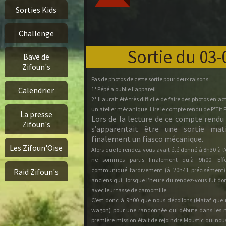
Sorties Kids
Challenge
Sortie du 03-
Bave de
Zifoun's
Pas de photos de cette sortie pour deux raisons :
1° Pépé a oublie l'appareil
Calendrier
2° Il aurait été très difficile de faire des photos en a
un atelier mécanique. Lire le compte rendu de P'Tit F
La presse
Lors de la lecture de ce compte rendu 
Zifoun's
s’apparentait être une sortie mat
finalement un fiasco mécanique.
Les Zifoun'Oise
Alors que le rendez-vous avait été donné à 8h30 à l’
ne sommes partis finalement qu’à 9h00. Effe
communiqué tardivement (à 20h41 précisément) 
Raid Zifoun's
anciens qui, lorsque l’heure du rendez-vous fut do
avec leur tasse de camomille.
C’est donc à 9h00 que nous décollons (Mataf que
wagon) pour une randonnée qui débute dans les m
première mission était de rejoindre Moustic qui nou