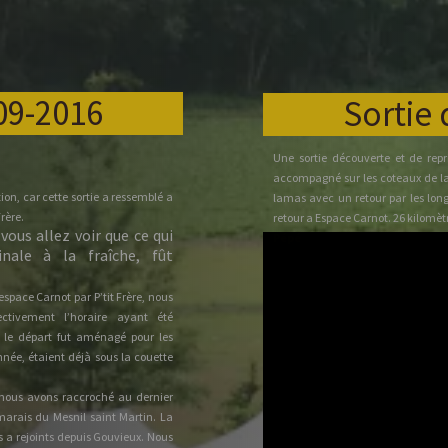
09-2016
Sortie 
Une sortie découverte et de re
accompagné sur les coteaux de la
ction, car cette sortie a ressemblé a
lamas avec un retour par les long
rère.
retour a Espace Carnot. 26 kilomèt
vous allez voir que ce qui
Pépé
inale à la fraîche, fût
espace Carnot par P’tit Frère, nous
ctivement l’horaire ayant été
le départ fut aménagé pour les
nnée, étaient déjà sous la couette
 nous avons raccroché au dernier
arais du Mesnil saint Martin. La
s a rejoints depuis Gouvieux. Nous