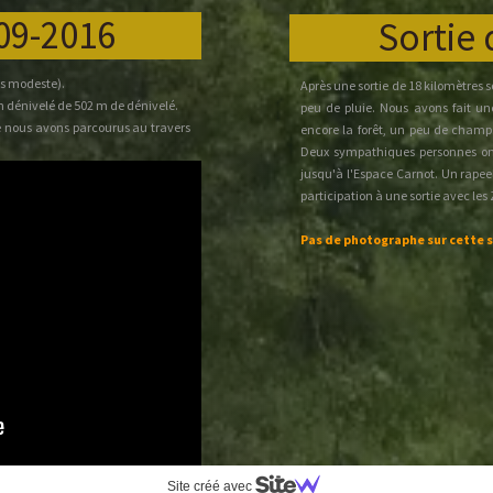
-09-2016
Sortie 
s modeste).
Après une sortie de 18 kilomètres
un dénivelé de 502 m de dénivelé.
peu de pluie. Nous avons fait une 
ue nous avons parcourus au travers
encore la forêt, un peu de champs
rtin du Tertre, Maffliers puis en
Deux sympathiques personnes ont
jusqu'à l'Espace Carnot. Un rapeel
érée de Pépé que tout le monde
participation à une sortie avec les 
!!). Un vrai déjeuné de soleil !
 a s’agit d’une sortie sans trop de
Pas de photographe sur cette s
f, le bonheur !
de 42.27km pour un dénivelé positif
sommes donc passés par Champagne
ons gratifiés d’un équipage un peu
r compter sur Céline et le D’Gé qui
es réglages ils ont pris du plaisir à
s Pierrot . Lui circulait seul mais
Site créé avec