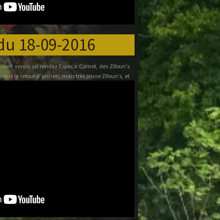
du 18-09-2016
s sont venus au rendez Espaca Carnot, des Zifoun's
écié le retour d'ancien, mais très jeune Zifoun's, et
s la direction des bosses de la forêt de Stors ou Jenny
chausser. Un peu de kilomètre, mais beaucoup pour
osses, que sont tombés amoureux les jeunes. Un petit
u et 11 mètres de dénivelé.
Pépé