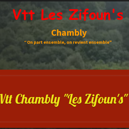
Vtt Les Zifoun's
Chambly
"
On part ensemble, on revient ensemble"
Vtt Chambly "Les Zifoun's"