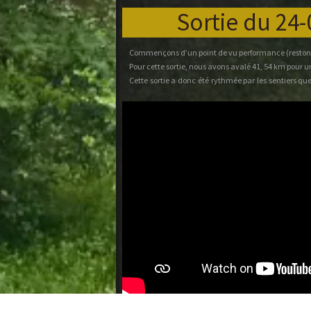
qui fait visiblement un certain effet.
P'Tit Frère
Sortie du 24
Commençons d’un point de vu performance (reston
Pour cette sortie, nous avons avalé 41, 54 km pour 
Cette sortie a donc été rythmée par les sentiers q
de la forêt de Carnelle, en passant par Saint Ma
terminant par la forêt de l’Isle adam.
Nous sommes également passés par la côte préf
monte sans aucun souci (enfin à en croire les anciens 
Pour clôturer ce compte rendu nous pouvons dire qu’il
fracas, avec un rayon de soleil plus qu’agréable ! Bre
Sortie du 8/10 :
Pour cette sortie, nous avons effectué un parcours 
de 465 m. Le temps était sec et agréable. Nous 
et la forêt de l’Isle Adam.
Il est également important de préciser que nous éti
particulier. En effet nous avions la chance de pouvoi
faisaient la paire sur leur tandem. Malgré les multipl
partager cette rando à nos côtés. De plus, nous avion