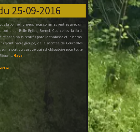
du 25-09-2016
 sous la bonne humeur, nous sommes rentrés avec un
sortie par Belle Eglise, Bornel, Courcelles, la forêt
 et enfin nous rentrés pare la thalasso et le haras.
 rejoint notre groupe, de la montée de Courcelles
 sur le port du casque qui est obligatoire pour toute
Zifoun's.
Maya
ortie.