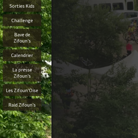
Sorties Kids
Challenge
Bave de
Zifoun's
Calendrier
La presse
Zifoun's
Les Zifoun'Oise
Raid Zifoun's