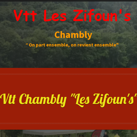
Vtt Les Zifoun's
Chambly
"
On part ensemble, on revient ensemble"
Vtt Chambly "Les Zifoun's