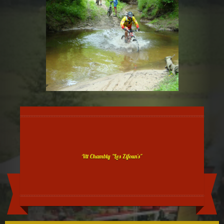
Vtt Chambly "Les Zifoun's"