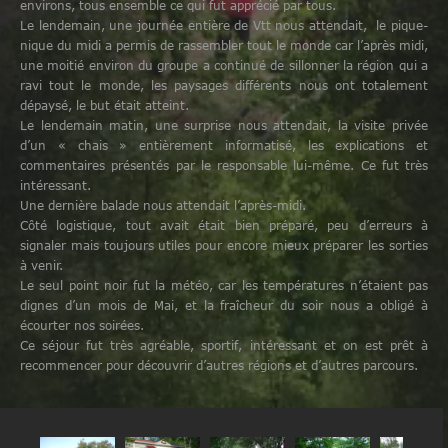
environs, tous ensemble ce qui fut apprécié par tous.
Le lendemain, une journée entière de Vtt nous attendait,
le pique-
nique du midi a permis de rassembler tout le monde car l’après midi,
une moitié environ du groupe a continué de sillonner la région qui a
ravi tout le monde, les paysages différents nous ont totalement
dépaysé, le but était atteint.
Le lendemain matin, une surprise nous attendait, la visite privée
d’un « chais » entièrement informatisé, les explications et
commentaires présentés par le responsable lui-même. Ce fut très
intéressant.
Une dernière balade nous attendait l’après-midi.
Côté logistique, tout avait était bien préparé, peu d’erreurs à
signaler mais toujours utiles pour encore mieux préparer les sorties
à venir.
Le seul point noir fut la météo, car les températures n’étaient pas
dignes d’un mois de Mai, et la fraîcheur du soir nous a obligé à
écourter nos soirées.
Ce séjour fut très agréable, sportif, intéressant et on est prêt à
recommencer pour découvrir d’autres régions et d’autres parcours.