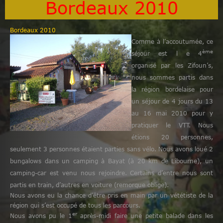
Bordeaux 2010
Bordeaux
2010
Comme à l’accoutumée, ce
ème
séjour est l e 4
organisé par les Zifoun’s,
nous sommes partis dans
la région bordelaise pour
un séjour de 4 jours du 13
au 16 mai 2010 pour y
pratiquer le VTT. Nous
étions 20 personnes,
seulement 3 personnes étaient parties sans vélo. Nous avons loué 2
bungalows dans un camping à Bayat (à 20 km de Libourne), un
camping-car est venu nous rejoindre. Certains d’entre nous sont
partis en train, d’autres en voiture (remorque oblige).
Nous avons eu la chance d’être pris en main par un vététiste de la
région qui s’est occupé de tous les parcours.
er
Nous avons pu le 1
après-midi faire une petite balade dans les