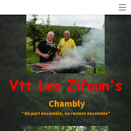
Vtt Les Zifoun's
Chambly
"
On part ensemble, on revient ensemble"