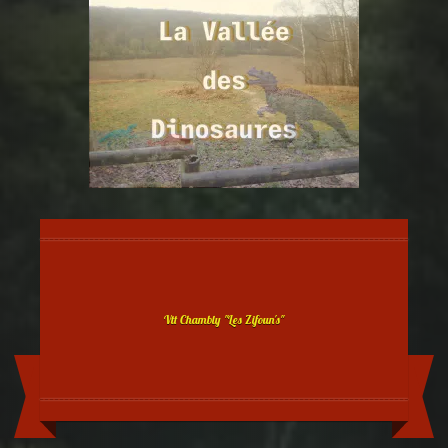
Vtt Chambly "Les Zifoun's"