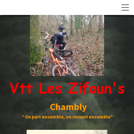
Vtt Les Zifoun's
Chambly
"
On part ensemble, on revient ensemble"