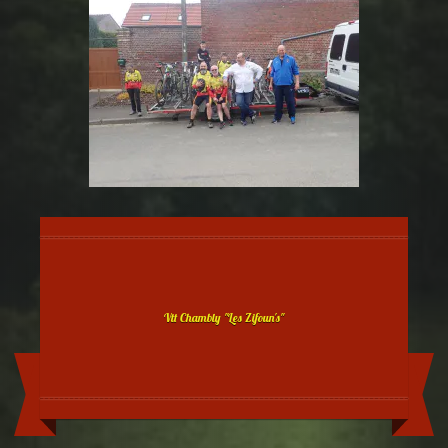
Vtt Chambly "Les Zifoun's"