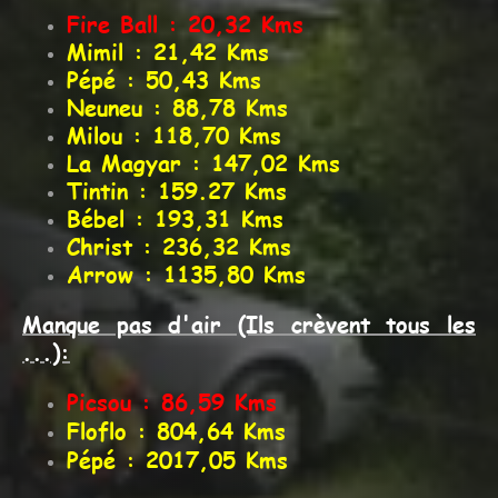
Fire Ball : 20,32 Kms
Mimil : 21,42 Kms
Pépé : 50,43 Kms
Neuneu : 88,78 Kms
Milou : 118,70 Kms
La Magyar : 147,02 Kms
Tintin : 159.27 Kms
Bébel : 193,31 Kms
Christ : 236,32 Kms
Arrow : 1135,80 Kms
Manque pas d'air (Ils crèvent tous les
...):
Picsou : 86,59 Kms
Floflo : 804,64 Kms
Pépé : 2017,05 Kms