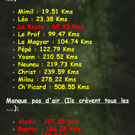
Mimil : 19.51 Kms
Léo : 23.38 Kms
La Bosse : 69.43 Kms
Le Prof : 99.47 Kms
Le Magyar : 104.74
Kms
Pépé : 122.79 Kms
Yoann : 210.52 Kms
Neuneu : 219.73 Kms
Christ : 239.59 Kms
Milou : 278,22 Kms
Ch'Picard : 508.55 Kms
Manque pas d'air (Ils crèvent tous les
...):
Aladin : 107,25 Kms
Raptor : 166.28 Kms