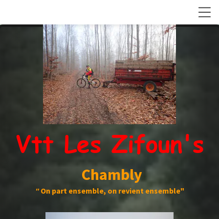
Vtt Les Zifoun's
Chambly
"
On part ensemble, on revient ensemble"