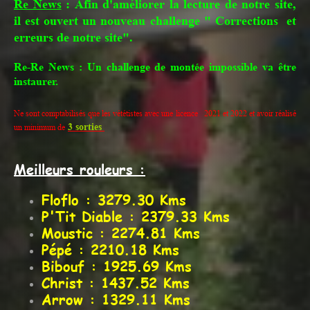
Re News
: Afin d'améliorer la lecture de notre site,
il est ouvert un nouveau challenge " Corrections et
erreurs de notre site".
Re-Re News : Un challenge de montée impossible va être
instaurer.
Ne sont comptabilisés que les vététistes avec une licence 2021 et 2022 et avoir réalisé
3 sorties
un minimum de
Meilleurs rouleurs :
Floflo : 3279.30 Kms
P'Tit Diable : 2379.33 Kms
Moustic : 2274.81 Kms
Pépé : 2210.18 Kms
Bibouf : 1925.69 Kms
Christ : 1437.52 Kms
Arrow : 1329.11 Kms