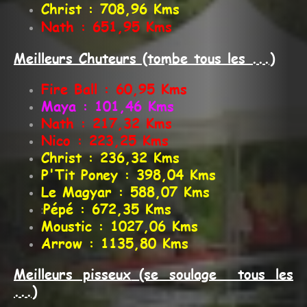
Christ : 708,96 Kms
Nath : 651,95 Kms
Meilleurs Chuteurs (tombe tous les ...)
Fire Ball : 60,95 Kms
Maya : 101,46 Kms
Nath : 217,32 Kms
Nico : 223,25 Kms
Christ : 236,32 Kms
P'Tit Poney : 398,04 Kms
Le Magyar : 588,07 Kms
Pépé : 672,35 Kms
:
Moustic : 1027,06 Kms
Arrow : 1135,80 Kms
Meil
leurs pisseux
(se soulage tous les
...)