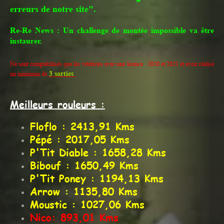
erreurs de notre site".
Re-Re News : Un challenge de montée impossible va être
instaurer.
Ne sont comptabilisés que les vététistes avec une licence 2020 et 2021 et avoir réalisé
3 sorties
un minimum de
Meilleurs rouleurs :
Floflo : 2413,91 Kms
Pépé : 2017,05 Kms
P'Tit Diable : 1658,28 Kms
Bibouf : 1650,49 Kms
P'Tit Poney : 1194,13 Kms
Arrow : 1135,80 Kms
Moustic : 1027,06 Kms
Nico: 893,01 Kms