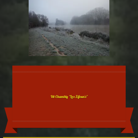
Vtt Chambly "Les Zifoun's"