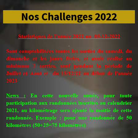
Nos Challenges 2022
Statistiques de l'année 2022 au 05-12-2022
S
ont comptabilisées toutes les sorties du samedi, du
dimanche et les jours fériés, et avoir réalisé au
minimum
3
sorties
, sauf pendant la période de
Juillet et Aout et du 15/12/22 au début de l'année
2023
News :
En cette nouvelle année, pour toute
participation aux randonnées inscrites au calendrier
2021, au kilométrage sera ajouté la moitié de cette
randonnée. Exemple : pour une randonnée de 50
kilomètres (50+25=75 kilomètres)