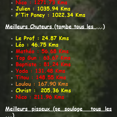
Nico : 1271.73 Kms
Julien : 1035.94 Kms
P'Tit Poney : 1022.34 Kms
Meilleurs Chuteurs (tombe tous les ...)
Le Prof : 24.87 Kms
Léo : 46.75 Kms
Mathéo : 56.68 Kms
Top Gun : 63.67 Kms
Baptiste : 81,24 Kms
Yoda : 131.48 Kms
Titou : 148.55 Kms
Loulou : 167.90 Kms
Christ : 205.36 Kms
Nico : 211.96 Kms
Meil
leurs pisseux
(se soulage tous les
...)