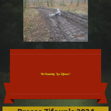
Vtt Chambly "Les Zifoun's"