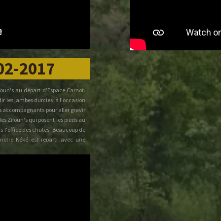
-02-2017
foun's au départ d'Espace Carnot.
ir les jambes durcies à l'occasion
s accompagnants pour aller gravir
des Zifoun's qui posent les pieds au
us l'office des chutes. Beaucoup de
notre Kéké est reparti avec une
 gentillet en attente de nouvelles de
é de 186 mètres.
Pépé