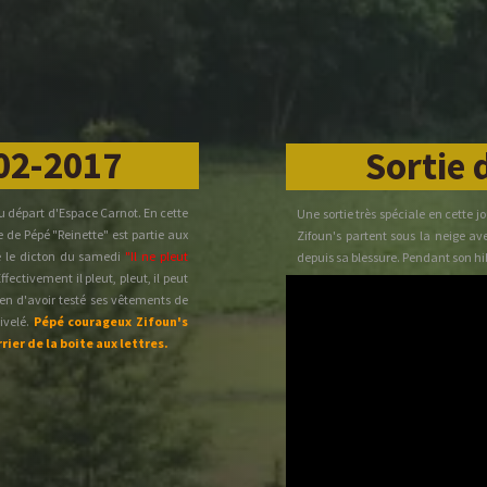
-02-2017
Sortie 
au départ d'Espace Carnot. En cette
Une sortie très spéciale en cette 
 de Pépé "Reinette" est partie aux
Zifoun's partent sous la neige 
que le dicton du samedi
"Il ne pleut
depuis sa blessure. Pendant son hib
ffectivement il pleut, pleut, il peut
est resté sur les bases des période
ken d'avoir testé ses vêtements de
russes du pays du Thelle. On n'a 
ivelé.
Pépé courageux Zifoun's
terminée on se réchauffe par 
rier de la boite aux lettres.
Culturellle, avec notre pause cro
devant le porche indiquant "Maitre 
pour construire et réparer les véh
de la roue. Le moyeu est en orne, l
est réalisé par forge et cintrage.
Balincourt dont nous avons pu vo
représentant les 4 saisons. (Merci