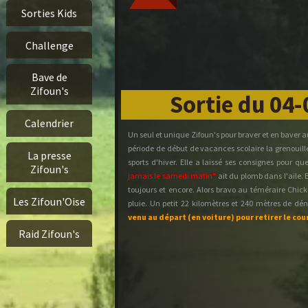
Sorties Kids
Challenge
Bave de
Zifoun's
Sortie du 04
Calendrier
Un seul et unique Zifoun's pour braver et en baver 
période de début de vacances scolaire la grenouille
La presse
sports d'hiver. Elle a laissé ses consignes pour 
Zifoun's
jamais le samedi matin"
ait du plomb dans l'aile. E
toujours et encore. Alors bravo au téméraire Chic
Les Zifoun'Oise
pluie. Un petit 22 kilomètres et 240 mètres de dén
venu au départ (en voiture) pour retirer le cour
Raid Zifoun's