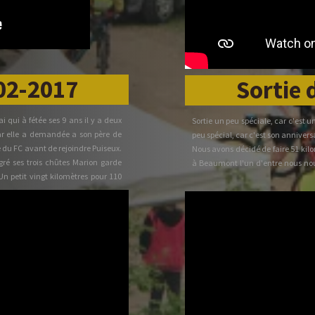
-02-2017
Sortie 
i qui à fétée ses 9 ans il y a deux
Sortie un peu spéciale, car c'est 
 car elle a demandée a son père de
peu spécial, car c'est son annivers
e du FC avant de rejoindre Puiseux.
Nous avons décidé de faire 51 kil
ré ses trois chûtes Marion garde
à Beaumont l'un d'entre nous no
 Un petit vingt kilomètres pour 110
Nous ne sommes plus que 11 (40 Zi
Jour spécial que Moustic n'a pas vo
l'attendre pour le remettre sur le 
En effet, comme un chien gardant 
cavalait sur les côtés pour remonte
de train de l'arrière, poussait au cul
Clara a eu de bonnes jambes car el
(moins 10). Nous sommes rentrés à
51. Va savoir pourquoi ?? A cause d
La grenouille de Pépé doit être re