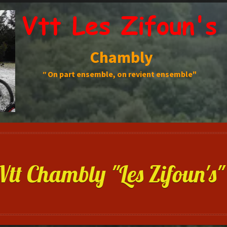
Vtt Les Zifoun's
Chambly
"
On part ensemble, on revient ensemble"
Vtt Chambly "Les Zifoun's"