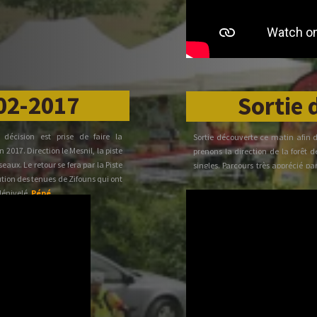
fera toujours dans le même esprit
dont c'était une reprise nous a
kilomètres pour 630 mètres de dén
-02-2017
Sortie 
 décision est prise de faire la
Sortie découverte ce matin afin 
2017. Direction le Mesnil, la piste
prenons la direction de la forêt 
eaux. Le retour se fera par la Piste
singles. Parcours très apprécié p
ution des tenues de Zifouns qui ont
transmission nucléaire. Retour Es
énivelé.
Pépé
diminué, pour Baloche qui s'est 
dénivelé.
Pépé