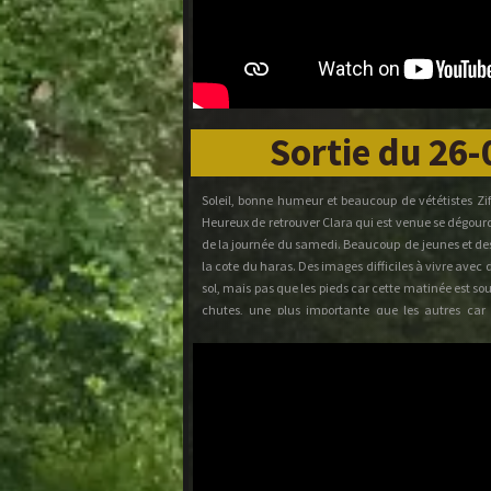
Sortie du 26
Soleil, bonne humeur et beaucoup de vététistes Zi
Heureux de retrouver Clara qui est venue se dégourd
de la journée du samedi. Beaucoup de jeunes et de
la cote du haras. Des images difficiles à vivre avec 
sol, mais pas que les pieds car cette matinée est so
chutes, une plus importante que les autres car 
suspicion de fêlure de la clavicule. Le retour se fait
Kéké parti visiter la clinique de l'Isle Adam.
Peu de kilomètres 15.810 kilomètres pour un dénivel