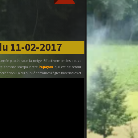
du 11-02-2017
journée placée sous la neige. Effectivement les douze
avec comme sherpa notre
Papayou
qui est de retour
ernation il a du oublié certaines règles hivernales et
s estivales. La direction est prise vers les montagnes
pas le temps d'avoir froid car à peine la descente
une nouvelle grimpette. Commence notre sortie
quettes, à la ferme manoir du château de Menouville,
de Poste Charron". Le charron utilise le bois et le fer
icules attelés. Le cœur de son métier est sa maîtrise
es raies en acacia et les jantes en frêne. Le cerclage
 La roue est ensuite enchâssée à chaud. Le château de
ir l'arche dans le parc, est surmonté de 4 statues
 à
Claire
pour toutes ces informations). Le retour se