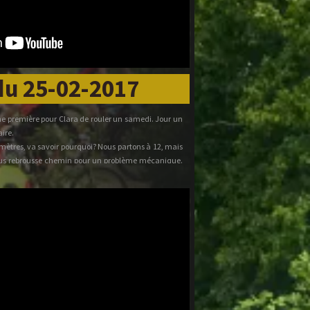
du 25-02-2017
une première pour Clara de rouler un samedi. Jour un
aire.
omètres, va savoir pourquoi? Nous partons à 12, mais
us rebrousse chemin pour un problème mécanique.
foun's seraient cachés quelque part ?).
ulu rater. Il est de la partie, mais il a souvent fallu
droit chemin!
son troupeau, il poussait au cul des retardataires,
r en tête, partait repérer loin devant, revenait à fond
 les retardataires .....
le a suivi sans mollir tout au long des 51 kilomètres
 12h30 pour l'apéro. Certains ont réclamé du pastis
u soleil peut être, car il a fait beau ce samedi matin.
ntrée de vacances.
Claire