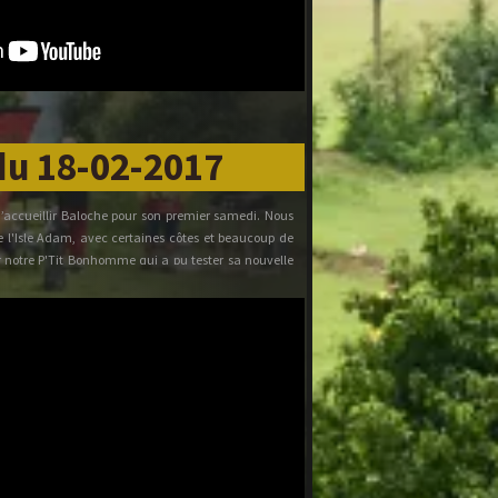
 que la première partie, on monte on descend. Nono
bandonne pour finir la rando par de la route. 38
ivelé.
Pépé
du 18-02-2017
d’accueillir Baloche pour son premier samedi. Nous
de l'Isle Adam, avec certaines côtes et beaucoup de
ar notre P'Tit Bonhomme qui a pu tester sa nouvelle
pace Carnot pas très tard mais avec un état physique
engagé à revenir. 38 kilomètres pour 260 mètres de